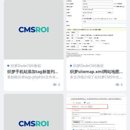
织梦DedeCMS教程
织梦DedeCMS教程
织梦手机站添加tag标签列表
织梦sitemap.xml网站地图
页
制作
复制根目录tags.php到m文件夹，
本文详细介绍了在织梦CMS中生成
修改路径和模板引用（common.in
sitemap.xml网站地图的完整步
4
6
c....
骤：首先创...