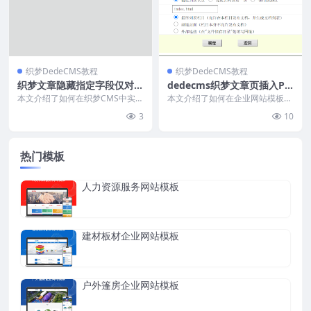
织梦DedeCMS教程
织梦DedeCMS教程
织梦文章隐藏指定字段仅对会
dedecms织梦文章页插入PD
员显示
F文件且实时浏览
本文介绍了如何在织梦CMS中实现
本文介绍了如何在企业网站模板的
类似Discuz的隐藏内容功能，仅对
产品栏目中插入PDF文件，用于展
3
10
特定级别会员...
示产品参数。步骤包...
热门模板
人力资源服务网站模板
建材板材企业网站模板
户外篷房企业网站模板