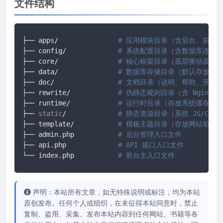
文件结构
├── apps/		
# 应用模块目录（含后台、前台、
├── config/ 		
# 系统配置目录（含数据库连接
├── core/ 		
# 核心框架目录（底层驱动及框
├── data/ 		
# 数据库存储目录（默认存放 SQ
├── doc/ 		
# 文档目录（说明、帮助、开发
├── rewrite/ 		
# 伪静态规则目录（含 Nginx/A
├── runtime/ 		
# 运行时目录（存放系统缓存、
├── 
static
/		
# 静态资源目录（系统 JS/CS
├── template/ 		
# 模板主题目录（存放网站前端所有
├── admin.php 		
# 后台管理入口文件
├── api.php 		
# API 接口入口文件
└── index.php		
# 前台主入口文件
声明：本站所有文章，如无特殊说明或标注，均为本站
原创发布。任何个人或组织，在未征得本站同意时，禁止
复制、盗用、采集、发布本站内容到任何网站、书籍等各