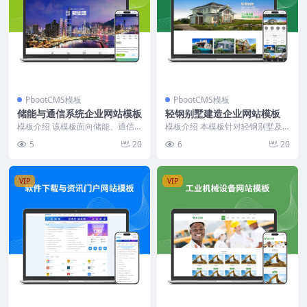
PbootCMS模板
PbootCMS模板
储能与通信系统企业网站模板
轻钢别墅建造企业网站模板
模板介绍 该模板面向储能、通信
模板介绍 本模板针对轻钢别墅及
系统及铅酸蓄电池制造企业，采用
建筑工程行业定制开发，结构布局
5
20
6
20
深蓝色为主色调，搭配...
清晰，内容模块分明。...
VIP
VIP