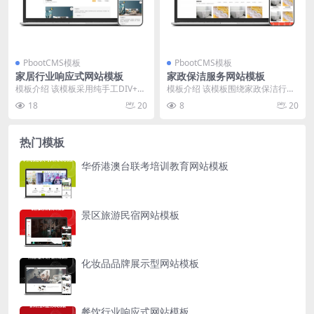
PbootCMS模板
PbootCMS模板
家居行业响应式网站模板
家政保洁服务网站模板
模板介绍 该模板采用纯手工DIV+C
模板介绍 该模板围绕家政保洁行业
SS编写，结构清晰，页面加载速度
需求打造，聚焦家庭服务项目的专
18
20
8
20
快。整体设计...
业展示。页面结构清...
热门模板
华侨港澳台联考培训教育网站模板
景区旅游民宿网站模板
化妆品品牌展示型网站模板
餐饮行业响应式网站模板