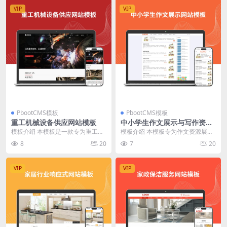
VIP
VIP
PbootCMS模板
PbootCMS模板
重工机械设备供应网站模板
中小学生作文展示与写作资源
网站模板
模板介绍 本模板是一款专为重工机
模板介绍 本模板专为作文资源展示
械设备供应商设计的网站模板，主
与写作指导场景设计，适配小学、
8
20
7
20
要展示了公司的基本...
初中、高中等不同学...
VIP
VIP