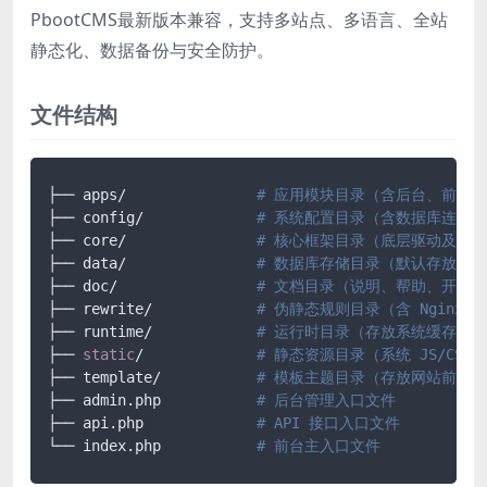
PbootCMS最新版本兼容，支持多站点、多语言、全站
静态化、数据备份与安全防护。
文件结构
├── apps/		
# 应用模块目录（含后台、前台、
├── config/ 		
# 系统配置目录（含数据库连接
├── core/ 		
# 核心框架目录（底层驱动及框
├── data/ 		
# 数据库存储目录（默认存放 SQ
├── doc/ 		
# 文档目录（说明、帮助、开发
├── rewrite/ 		
# 伪静态规则目录（含 Nginx/Ap
├── runtime/ 		
# 运行时目录（存放系统缓存、
├── 
static
/		
# 静态资源目录（系统 JS/CS
├── template/ 		
# 模板主题目录（存放网站前端所有
├── admin.php 		
# 后台管理入口文件
├── api.php 		
# API 接口入口文件
└── index.php		
# 前台主入口文件