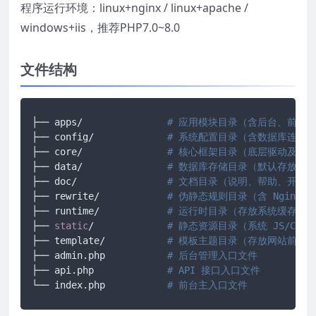
程序运行环境：linux+nginx / linux+apache /
windows+iis，推荐PHP7.0~8.0
文件结构
├── apps/		
# 应用模块目录（含后台、前台、
├── config/ 		
# 系统配置目录（含数据库连接
├── core/ 		
# 核心框架目录（底层驱动及框
├── data/ 		
# 数据库存储目录（默认存放 SQ
├── doc/ 		
# 文档目录（说明、帮助、开发
├── rewrite/ 		
# 伪静态规则目录（含 Nginx/A
├── runtime/ 		
# 运行时目录（存放系统缓存、
├── 
static
/		
# 静态资源目录（系统 JS/CS
├── template/ 		
# 模板主题目录（存放网站前端所有
├── admin.php 		
# 后台管理入口文件
├── api.php 		
# API 接口入口文件
└── index.php		
# 前台主入口文件