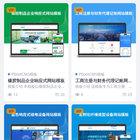
VIP
VIP
PbootCMS模板
PbootCMS模板
橡胶制品企业响应式网站模板
工商注册与财务代理记账网站
模板
模板介绍 本模板以橡胶制品企业
模板介绍 该模板专为工商注册、
为核心，采用DIV+CSS手工编写，
财务代理记账、商标注册等企业服
12
20
8
20
结构清晰，页面...
务类网站设计，聚焦业...
VIP
VIP