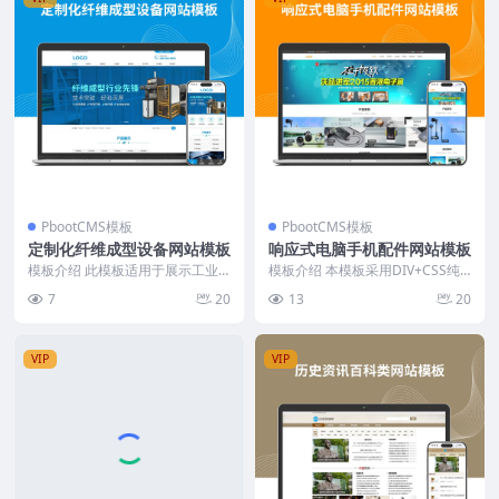
PbootCMS模板
PbootCMS模板
定制化纤维成型设备网站模板
响应式电脑手机配件网站模板
模板介绍 此模板适用于展示工业
模板介绍 本模板采用DIV+CSS纯
设备、技术解决方案和企业实力的
手工编写，结构简洁，代码精炼。
7
20
13
20
官网设计。首页设计简...
首页布局突出产...
VIP
VIP