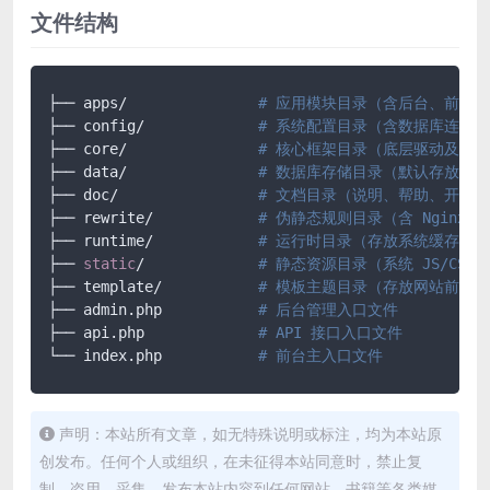
文件结构
├── apps/		
# 应用模块目录（含后台、前台、
├── config/ 		
# 系统配置目录（含数据库连接
├── core/ 		
# 核心框架目录（底层驱动及框
├── data/ 		
# 数据库存储目录（默认存放 SQ
├── doc/ 		
# 文档目录（说明、帮助、开发
├── rewrite/ 		
# 伪静态规则目录（含 Nginx/Ap
├── runtime/ 		
# 运行时目录（存放系统缓存、
├── 
static
/		
# 静态资源目录（系统 JS/CS
├── template/ 		
# 模板主题目录（存放网站前端所有
├── admin.php 		
# 后台管理入口文件
├── api.php 		
# API 接口入口文件
└── index.php		
# 前台主入口文件
声明：本站所有文章，如无特殊说明或标注，均为本站原
创发布。任何个人或组织，在未征得本站同意时，禁止复
制、盗用、采集、发布本站内容到任何网站、书籍等各类媒