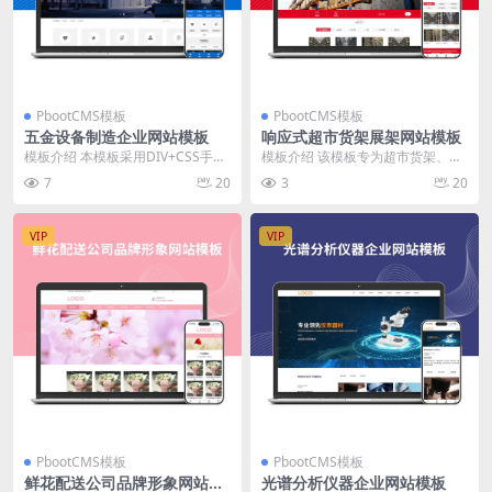
PbootCMS模板
PbootCMS模板
五金设备制造企业网站模板
响应式超市货架展架网站模板
模板介绍 本模板采用DIV+CSS手工
模板介绍 该模板专为超市货架、展
编写，结构简明，页面加载速度
架及仓储货架等生产销售企业设
7
20
3
20
快。整体风格突...
计，结构清晰，内容分...
VIP
VIP
PbootCMS模板
PbootCMS模板
鲜花配送公司品牌形象网站模
光谱分析仪器企业网站模板