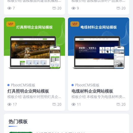
S网站模板
模板介绍 该模板面向建筑机械租
模板介绍 该模板以茶叶产品展示
赁行业，采用蓝白配色为主色调，
为核心，结构简洁，首页内容聚焦
7
20
9
20
整体布局规整，信息层...
公司简介、新闻、产品...
VIP
VIP
PbootCMS模板
PbootCMS模板
灯具照明企业网站模板
电缆材料企业网站模板
模板介绍 该模板针对照明灯具企
模板介绍 本模板专为电缆材料类
业设计，整体风格简洁明快，突出
企业定制，整体布局结构清晰，突
17
20
11
20
产品展示与服务案例。...
出企业信息与产品展示...
热门模板