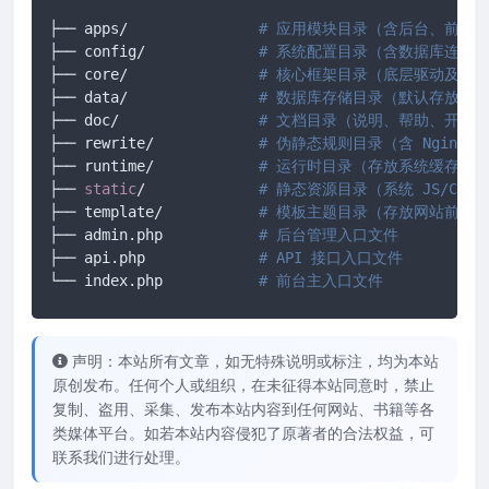
├── apps/		
# 应用模块目录（含后台、前台、
├── config/ 		
# 系统配置目录（含数据库连接
├── core/ 		
# 核心框架目录（底层驱动及框
├── data/ 		
# 数据库存储目录（默认存放 SQ
├── doc/ 		
# 文档目录（说明、帮助、开发
├── rewrite/ 		
# 伪静态规则目录（含 Nginx/A
├── runtime/ 		
# 运行时目录（存放系统缓存、
├── 
static
/		
# 静态资源目录（系统 JS/CS
├── template/ 		
# 模板主题目录（存放网站前端所有
├── admin.php 		
# 后台管理入口文件
├── api.php 		
# API 接口入口文件
└── index.php		
# 前台主入口文件
声明：本站所有文章，如无特殊说明或标注，均为本站
原创发布。任何个人或组织，在未征得本站同意时，禁止
复制、盗用、采集、发布本站内容到任何网站、书籍等各
类媒体平台。如若本站内容侵犯了原著者的合法权益，可
联系我们进行处理。