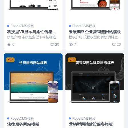
PbootCMS模板
PbootCMS模板
科技型VR显示与柔性传感设
餐饮调料企业营销型网站模板
备企业网站模板
模板介绍 该模板定位于科技制造
模板介绍 该模板面向餐饮调料生
类企业官网，视觉上采用深蓝与白
产与销售企业，首页顶部突出24小
6
20
7
20
色为主色调，营造专业...
时咨询热线，强化客...
VIP
VIP
PbootCMS模板
PbootCMS模板
法律服务网站模板
营销型网站建设服务模板