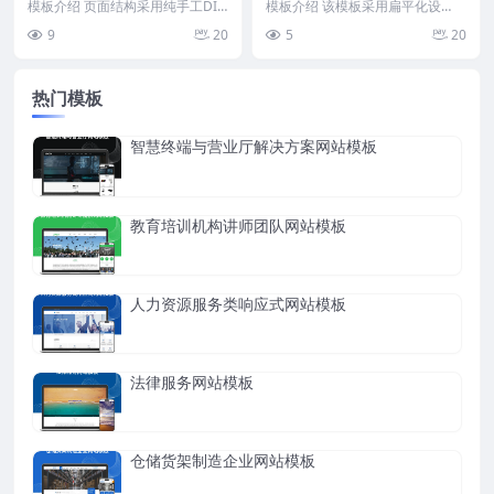
模板介绍 页面结构采用纯手工DIV
模板介绍 该模板采用扁平化设
+CSS编写，代码精简，无多余冗
计，页面结构简洁明了，突出网站
9
20
5
20
杂。首页布局突...
建设和域名服务的核心业...
热门模板
智慧终端与营业厅解决方案网站模板
教育培训机构讲师团队网站模板
人力资源服务类响应式网站模板
法律服务网站模板
仓储货架制造企业网站模板