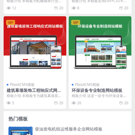
模板介绍 本模板为机械轴承行业定
模板介绍 本模板采用DIV+CSS手工
制，简洁实用，注重信息展示与客
编写，结构简洁，页面加载速度
12
20
8
20
户转化。首页布局突...
快。首页布局突...
VIP
VIP
PbootCMS模板
PbootCMS模板
建筑幕墙装饰工程响应式网站
环保设备专业制造网站模板
模板
模板介绍 本模板专为建筑幕墙装饰
模板介绍 这是一款专为环保设备制
工程企业设计，整体布局突出工程
造公司设计的PbootCMS模板，主
5
20
20
20
实力与服务流程。首...
打一站式环保...
热门模板
柴油发电机组运维服务企业网站模板