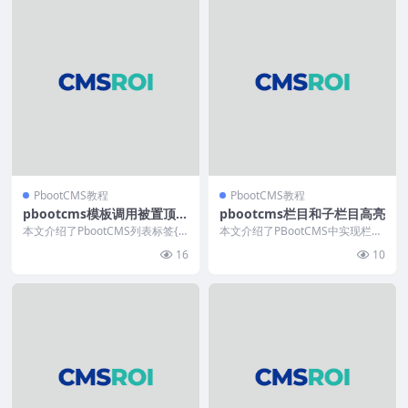
PbootCMS教程
PbootCMS教程
pbootcms模板调用被置顶、
pbootcms栏目和子栏目高亮
推荐、头条状态的文章
本文介绍了PbootCMS列表标签{p
本文介绍了PBootCMS中实现栏目
boot:list}的筛选参数用法，包括i...
与子栏目高亮显示的解决方案。默
16
10
认情况下所有栏...