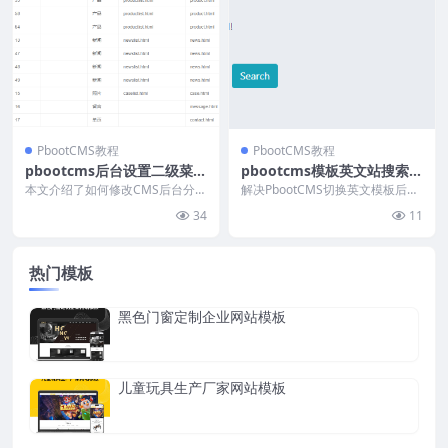
PbootCMS教程
PbootCMS教程
pbootcms后台设置二级菜单
pbootcms模板英文站搜索效
默认所有栏目展开
果页面包屑显示优化
本文介绍了如何修改CMS后台分类
解决PbootCMS切换英文模板后搜
管理页面的树形表格默认展开状
索结果仍显示中文的问题。通过修
34
11
态。通过编辑`/ap...
改`\\app...
热门模板
黑色门窗定制企业网站模板
儿童玩具生产厂家网站模板