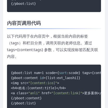
{/pboot:list}
内容页调用代码
以下代码用于在内容页中，根据当前内容的标签
（tags）和栏目分类，调用关联的老师信息。通过
tags={content:tags} 参数，可以实现按标签匹配关联
内容。
{pboot:list num=1 scode={
sort
:scode} tags={content:
{pboot:content 
id
=[list:ext_laoshi]}

<img src=
"[content:ico]"
>

<h4>姓名:[content:title]</h4>

<a class=
"anli"
 href=
"[content:link]"
>更多案例</a>

{/pboot:content}

{/pboot:list}