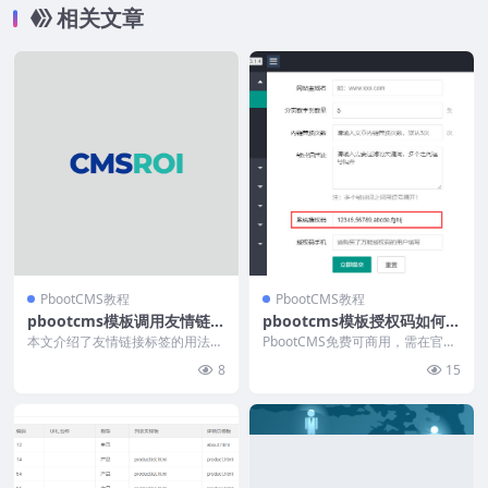
相关文章
PbootCMS教程
PbootCMS教程
pbootcms模板调用友情链接
pbootcms模板授权码如何绑
代码
定多个域名
本文介绍了友情链接标签的用法，
PbootCMS免费可商用，需在官网
适用于全站任意位置。通过 `{pbo
申请授权码绑定后台。若使用多个
8
15
ot:link...
域名（如www...