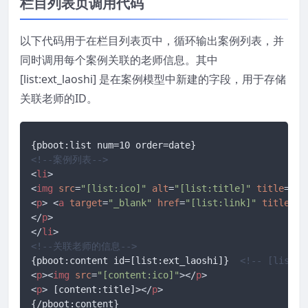
栏目列表页调用代码
以下代码用于在栏目列表页中，循环输出案例列表，并
同时调用每个案例关联的老师信息。其中
[list:ext_laoshi] 是在案例模型中新建的字段，用于存储
关联老师的ID。
<!--案例列表-->
<
li
>
<
img
src
=
"[list:ico]"
alt
=
"[list:title]"
title
=
"[l
<
p
>
<
a
target
=
"_blank"
href
=
"[list:link]"
title
=
"[
</
p
>
</
li
>
<!--关联老师的信息-->
{pboot:content id=[list:ext_laoshi]}  
<!-- [list
<
p
>
<
img
src
=
"[content:ico]"
>
</
p
>
<
p
>
 [content:title]>
</
p
>
{/pboot:content}
