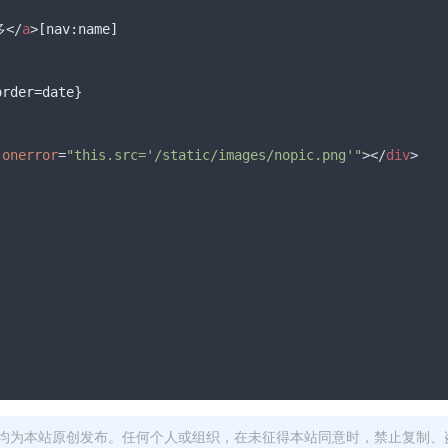
多
</
a
>
onerror
=
"this.src='/static/images/nopic.png'"
>
</
div
>
均为本站原创发布。任何个人或组织，在未征得本站同意时，禁止复制、