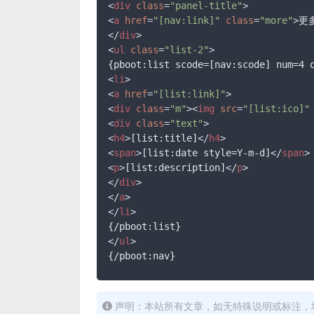
<
div
class
=
"panel-title"
>
<
a
href
=
"[nav:link]"
class
=
"more"
>
更
</
div
>
<
ul
class
=
"list-2"
>
<
li
>
<
a
href
=
"[list:link]"
>
<
div
class
=
"m"
>
<
img
src
=
"[list:ico]"
<
div
class
=
"text"
>
<
h4
>
[list:title]
</
h4
>
<
span
>
[list:date style=Y-m-d]
</
span
>
<
p
>
[list:description]
</
p
>
</
div
>
</
a
>
</
li
>
</
ul
>
{/pboot:nav}
声明：本站所有文章，如无特殊说明或标注，