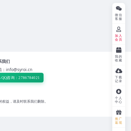
微信
客服
加入
会员
我的
收藏
系我们
：info@syroi.cn
下载
QQ咨询：2786784021
记录
个人
的权益，请及时联系我们删除。
中心
推广
返现