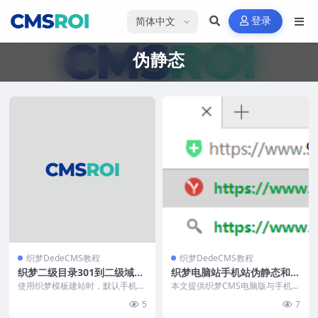
选择语言
登录
伪静态
织梦DedeCMS教程
织梦DedeCMS教程
织梦二级目录301到二级域名
织梦电脑站手机站伪静态和全
伪静态规则
套伪静态规则
使用织梦模板建站时，默认手机端
本文提供织梦CMS电脑版与手机版
为二级目录（如www.91084.com/
伪静态完整教程。需确保服务器支
5
7
m/），...
持伪静态并开启功能...