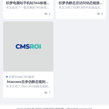
织梦电脑站手机站TAG标签伪
织梦伪静态后访问动态链接时
静态拼音版
301跳转到伪静态上
本文提供了一套完整的TAG标签页
本文介绍了织梦CMS中实现动态链
伪静态设置教程，支持电脑站与手
接301重定向到伪静态链接的方
4
8
机站，URL采用拼...
法，帮助统一权重、...
织梦DedeCMS教程
.htaccess目录伪静态规则和
目录排除
本文介绍了.htaccess伪静态规则
中实现目录排除的方法。通过Rew
7
riteR...