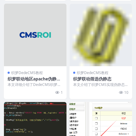
织梦DedeCMS教程
织梦DedeCMS教程
织梦联动地区apache伪静态
织梦联动筛选伪静态
规则
本文详细介绍了DedeCMS织梦分
本文介绍了织梦CMS实现伪静态筛
类信息联动地区实现伪静态的方
选URL的方法，使筛选页地址与静
1
10
法，包含Apach...
态栏目页保持一致...