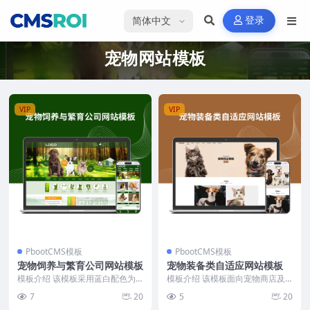
选择语言
登录
宠物网站模板
VIP
VIP
PbootCMS模板
PbootCMS模板
宠物饲养与繁育公司网站模板
宠物装备类自适应网站模板
模板介绍 该模板采用蓝白配色为
模板介绍 该模板面向宠物商店及
主色调，页面布局规整，顶部导航
宠物用品企业，采用纯手工DIV+C
7
20
5
20
栏清晰展示公司简介、...
SS结构，代码简...