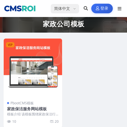
选择语言
登录
家政公司模板
VIP
PbootCMS模板
家政保洁服务网站模板
模板介绍 该模板围绕家政保洁行
业需求打造，聚焦家庭服务项目的
10
20
专业展示。页面结构清...