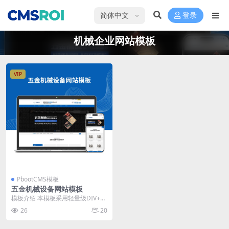
选择语言
登录
机械企业网站模板
VIP
PbootCMS模板
五金机械设备网站模板
模板介绍 本模板采用轻量级DIV+C
SS手工编写，专注五金机械类企业
26
20
展示需求。结...