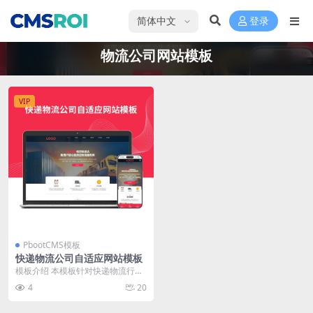
选择语言
登录
物流公司网站模板
VIP
PbootCMS模板
快递物流公司自适应网站模板
模板介绍 本模板针对快递物流行业
定制，结构清晰，内容分区明确，
4
20
首页突出服务优势与...