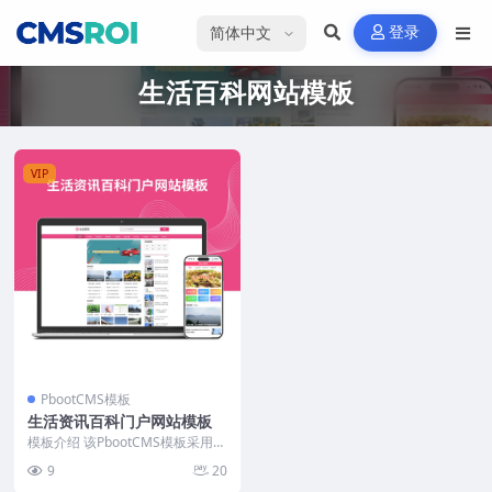
选择语言
登录
生活百科网站模板
VIP
PbootCMS模板
生活资讯百科门户网站模板
模板介绍 该PbootCMS模板采用轻
量化DIV+CSS手工编写，页面结构
9
20
简洁，...