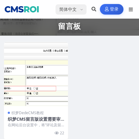
选择语言
登录
留言板
织梦DedeCMS教程
织梦CMS留言版设置需要审
核才显示
在网站后台设置中，将“评论及留
言需审核”选项设为“是”，即可实现
22
留言板仅管理员可...