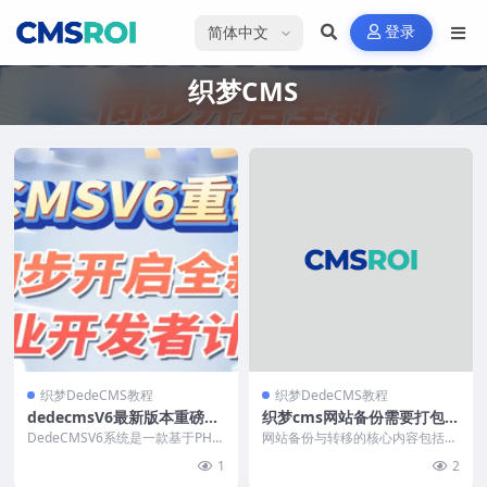
选择语言
登录
织梦CMS
织梦DedeCMS教程
织梦DedeCMS教程
dedecmsV6最新版本重磅发
织梦cms网站备份需要打包的
布来袭
文件
DedeCMSV6系统是一款基于PHP
网站备份与转移的核心内容包括：
7.X开发的开源内容管理系统，支
数据库、模板文件（templets目
1
2
持多端全媒...
录）、用户上传...