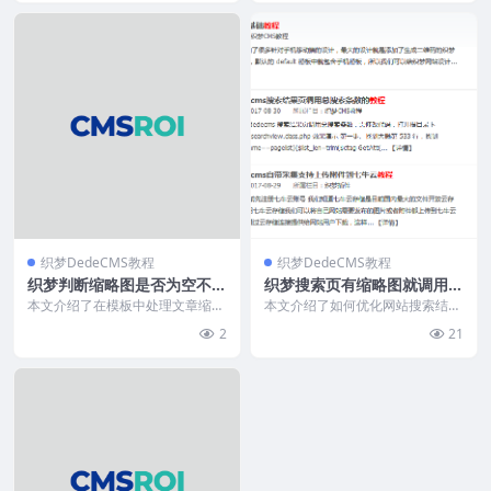
织梦DedeCMS教程
织梦DedeCMS教程
织梦判断缩略图是否为空不同
织梦搜索页有缩略图就调用无
样式的输出
缩图就不显示
本文介绍了在模板中处理文章缩略
本文介绍了如何优化网站搜索结果
图的两种方法：当存在缩略图时显
页图片显示，通过修改search.ht
2
21
示图片，否则隐藏“暂...
m模板中的图...