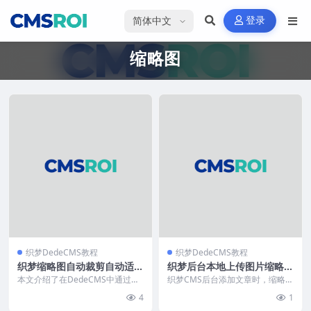
选择语言
登录
缩略图
织梦DedeCMS教程
织梦DedeCMS教程
织梦缩略图自动裁剪自动适应
织梦后台本地上传图片缩略图
尺寸
加水印
本文介绍了在DedeCMS中通过修
织梦CMS后台添加文章时，缩略图
改`include/extend.func.p...
本地上传默认不加水印，而站内选
4
1
择会自动勾选。本文...