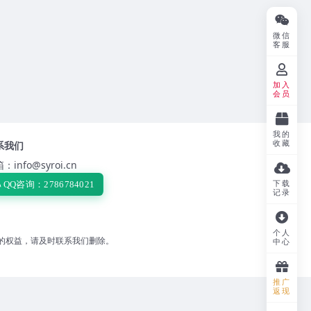
微信
客服
加入
会员
我的
收藏
系我们
：info@syroi.cn
下载
QQ咨询：2786784021
记录
个人
的权益，请及时联系我们删除。
中心
推广
返现