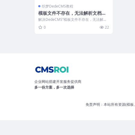
织梦DedeCMS教程
模板文件不存在，无法解析文档的
解决方法
解决DedeCMS“模板文件不存在，无法解析
文档”报错的方法：修改/includ...
0
22
企业网站搭建开发服务提供商
多一份方案，多一次选择
免责声明：本站所有资源(模