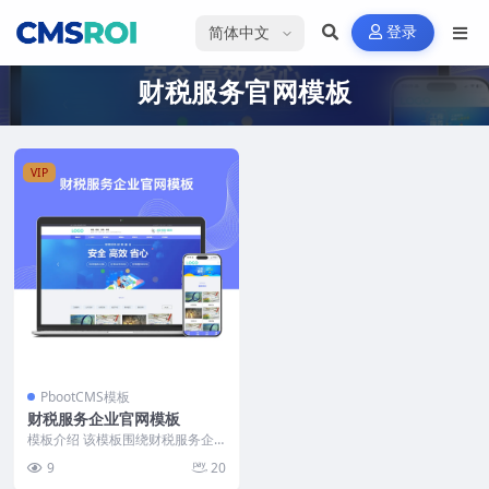
选择语言
登录
财税服务官网模板
VIP
PbootCMS模板
财税服务企业官网模板
模板介绍 该模板围绕财税服务企
业的业务需求设计，注重内容结构
9
20
清晰、功能分区合理。...