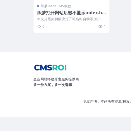
织梦DedeCMS教程
织梦打开网站后缀不显示index.ht
ml办法
本文介绍如何解决打开域名时自动添加并显
示“index.html”的问题。操作步骤...
0
1
企业网站搭建开发服务提供商
多一份方案，多一次选择
免责声明：本站所有资源(模