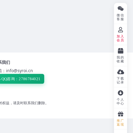
微信
客服
加入
会员
我的
收藏
系我们
：info@syroi.cn
下载
QQ咨询：2786784021
记录
个人
的权益，请及时联系我们删除。
中心
推广
返现