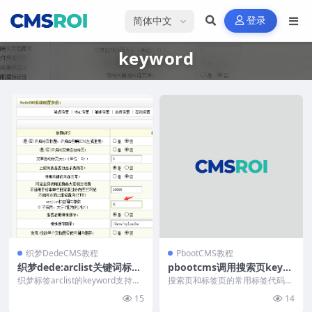
选择语言
登录
keyword
织梦DedeCMS教程
PbootCMS教程
织梦dede:arclist关键词标签
pbootcms调用搜索页keyw
keyword动态获取变量
ord值数量和标签页tag值和
织梦标签arclist的keyword支持变
搜索页和标签页的常用标签代码整
量调用方法：通过修改/include...
数量
理：搜索页（search.html）中，
15
14
获取关键词...