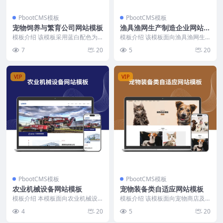
PbootCMS模板
PbootCMS模板
宠物饲养与繁育公司网站模板
渔具渔网生产制造企业网站模
板
模板介绍 该模板采用蓝白配色为
模板介绍 该模板面向渔具渔网生
主色调，页面布局规整，顶部导航
产制造企业，采用蓝白配色为主色
7
20
5
20
栏清晰展示公司简介、...
调，整体布局规整，信...
VIP
VIP
PbootCMS模板
PbootCMS模板
农业机械设备网站模板
宠物装备类自适应网站模板
模板介绍 本模板面向农业机械设
模板介绍 该模板面向宠物商店及
备企业，聚焦农机流通、产品展示
宠物用品企业，采用纯手工DIV+C
4
20
5
20
与服务体系。整体布局...
SS结构，代码简...