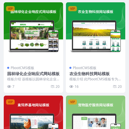
VIP
VIP
PbootCMS模板
PbootCMS模板
园林绿化企业响应式网站模板
农业生物科技网站模板
模板介绍 该模板以园林绿化企业
模板介绍 此PbootCMS模板专为农
为核心，聚焦展示企业资质、主营
业生物科技领域设计，以清晰、直
7
20
16
20
业务、工程案例及行业...
观的方式展示...
VIP
VIP