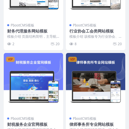
PbootCMS模板
PbootCMS模板
财务代理服务网站模板
行业协会工会类网站模板
模板介绍 页面结构简明，主导航
模板介绍 该模板专为行业协会、
涵盖公司注册、会计服务、银行开
工会及政府机关单位设计，结构层
2
20
8
20
户、律师公证、商标注...
次分明，信息展示模块...
VIP
VIP
PbootCMS模板
PbootCMS模板
财税服务企业官网模板
律师事务所专业网站模板