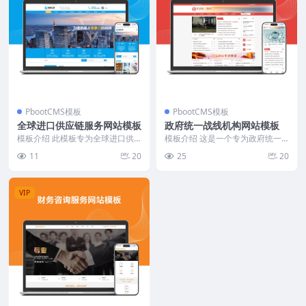
PbootCMS模板
PbootCMS模板
全球进口供应链服务网站模板
政府统一战线机构网站模板
模板介绍 此模板专为全球进口供
模板介绍 这是一个专为政府统一
应链服务行业设计，以严谨、专
战线机构设计的PbootCMS网站模
11
20
25
20
业、务实和热忱的理念为...
板。它以其红色...
VIP