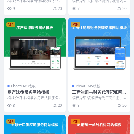
模板介绍 该模板围绕财税服务企
模板介绍 页面结构简洁，核心内
业的业务需求设计，注重内容结构
容突出，适合法律服务行业展示团
9
20
7
20
清晰、功能分区合理。...
队实力、业务领域及新...
VIP
VIP
PbootCMS模板
PbootCMS模板
房产法律服务网站模板
工商注册与财务代理记账网站
模板
模板介绍 本模板以房产法律服务
模板介绍 该模板专为工商注册、
为核心，聚焦房产买卖、继承、债
财务代理记账、商标注册等企业服
8
20
8
20
权债务、合同纠纷等业...
务类网站设计，聚焦业...
VIP
VIP