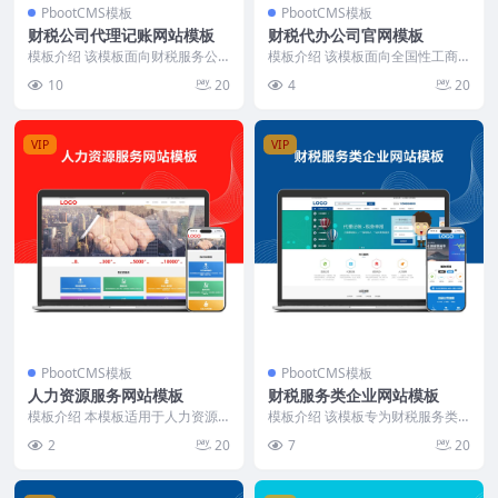
PbootCMS模板
PbootCMS模板
财税公司代理记账网站模板
财税代办公司官网模板
模板介绍 该模板面向财税服务公
模板介绍 该模板面向全国性工商
司，首页围绕“服务项目展示”“实时
财税代办机构，首页以“免费代办
10
20
4
20
预约信息”“业务...
公司注册”为引流点，...
VIP
VIP
PbootCMS模板
PbootCMS模板
人力资源服务网站模板
财税服务类企业网站模板
模板介绍 本模板适用于人力资源
模板介绍 该模板专为财税服务类
服务行业，整体设计简洁大气，内
企业设计，页面结构清晰，功能模
2
20
7
20
容模块划分清晰。首页...
块划分明确，涵盖公司...