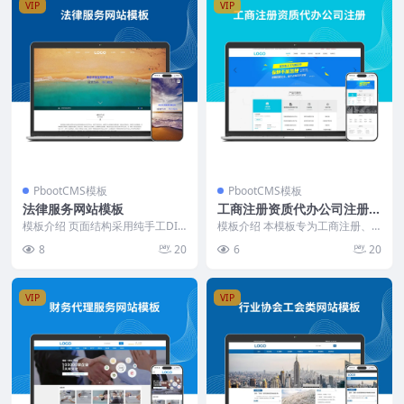
VIP
VIP
PbootCMS模板
PbootCMS模板
法律服务网站模板
工商注册资质代办公司注册网
站模板
模板介绍 页面结构采用纯手工DIV
模板介绍 本模板专为工商注册、
+CSS编写，代码精简，无多余冗
资质代办与财税服务企业打造，页
8
20
6
20
杂。首页布局突...
面结构清晰，信息分区...
VIP
VIP