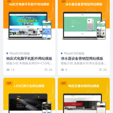
VIP
VIP
PbootCMS模板
PbootCMS模板
响应式电脑手机配件网站模板
净水器设备营销型网站模板
模板介绍 本模板采用DIV+CSS纯
模板介绍 该模板针对净水器设备
手工编写，结构简洁，代码精炼。
行业设计，注重产品展示与企业形
13
20
9
20
首页布局突出产...
象塑造。首页结构简洁...
VIP
VIP