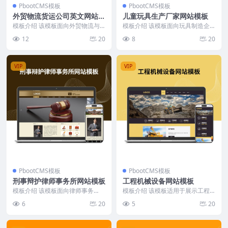
PbootCMS模板
PbootCMS模板
外贸物流货运公司英文网站模
儿童玩具生产厂家网站模板
板
模板介绍 该模板面向外贸物流与
模板介绍 该模板面向玩具制造企
货运行业，采用全英文界面设计，
业，首页围绕“产品展示”“企业数
12
20
8
20
整体布局以深蓝色与白...
据”“行业新闻”三...
VIP
VIP
PbootCMS模板
PbootCMS模板
刑事辩护律师事务所网站模板
工程机械设备网站模板
模板介绍 该模板面向律师事务
模板介绍 该模板适用于展示工程
所，首页以轮播大图展示律所品牌
机械设备及相关服务，页面结构清
6
20
5
20
形象，核心栏目包括律所...
晰，功能模块覆盖企业...