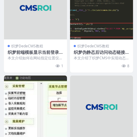
织梦DedeCMS教程
织梦DedeCMS教程
织梦前端模板显示当前登录的
织梦伪静态后访问动态链接时
会员名称
301跳转到伪静态上
本文介绍如何在网站指定位置仅显
本文介绍了织梦CMS中实现动态链
示当前登录会员名称，无需开启P
接301重定向到伪静态链接的方
1
8
HP。通过在/plu...
法，帮助统一权重、...