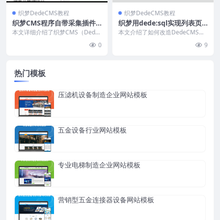
织梦DedeCMS教程
织梦DedeCMS教程
织梦CMS程序自带采集插件
织梦用dede:sql实现列表页
使用教程
分页方法
本文详细介绍了织梦CMS（Dede
本文介绍了如何改造DedeCMS的
CMS）采集规则的完整设置流程，
dede:list标签，通过SQL标签实现
0
9
包括新增采集节...
静态...
热门模板
压滤机设备制造企业网站模板
五金设备行业网站模板
专业电梯制造企业网站模板
营销型五金连接器设备网站模板