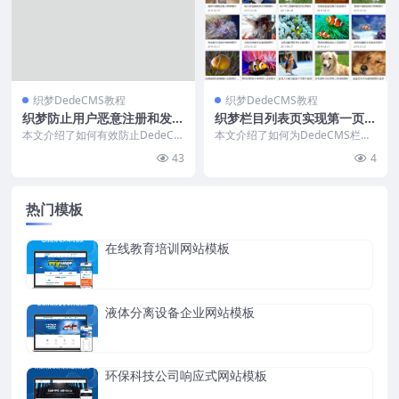
织梦DedeCMS教程
织梦DedeCMS教程
织梦防止用户恶意注册和发布
织梦栏目列表页实现第一页与
广告文章
其他页调用不同模板
本文介绍了如何有效防止DedeCM
本文介绍了如何为DedeCMS栏目
S注册机器人发布垃圾文章。通过
列表页实现第一页与分页页面的差
43
4
在member目...
异化模板效果。通...
热门模板
在线教育培训网站模板
液体分离设备企业网站模板
环保科技公司响应式网站模板