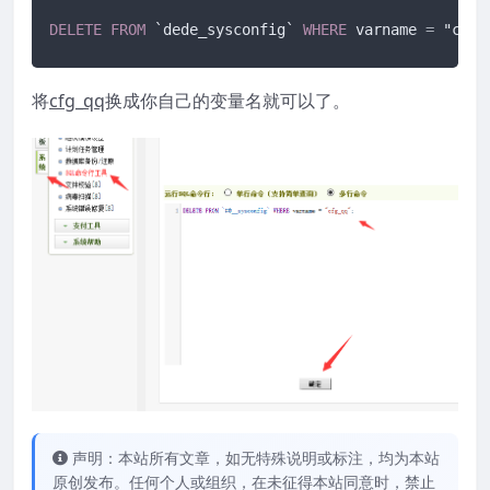
DELETE
FROM
 `dede_sysconfig` 
WHERE
 varname 
=
 "cfg_
将
cfg_qq
换成你自己的变量名就可以了。
声明：本站所有文章，如无特殊说明或标注，均为本站
原创发布。任何个人或组织，在未征得本站同意时，禁止