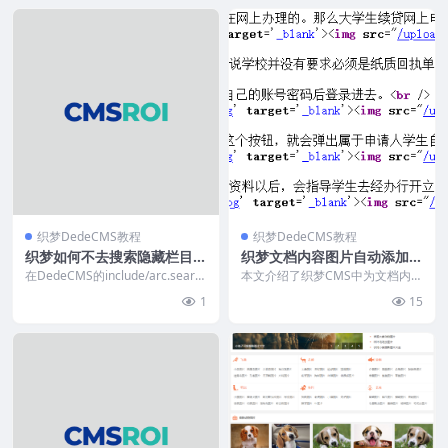
织梦DedeCMS教程
织梦DedeCMS教程
织梦如何不去搜索隐藏栏目内
织梦文档内容图片自动添加a
容结果
链接新窗口打开
在DedeCMS的include/arc.searc
本文介绍了织梦CMS中为文档内容
hview.class.ph...
图片自动添加超链接并新窗口打开
1
15
的两种实现方法。第...