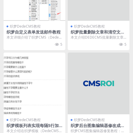
织梦DedeCMS教程
织梦DedeCMS教程
织梦自定义表单发送邮件教程
织梦批量删除文章和清空文章I
D
本文详细介绍了织梦CMS（DedeC
本文介绍DEDECMS批量删除文章
MS）自定义表单邮件通知功能的完
并重置ID从1开始的方法：进入后台
5
5
整配置教程。...
“系统-SQ...
织梦DedeCMS教程
织梦DedeCMS教程
织梦模板列表实现每隔5行加
织梦后台图集编辑器修改成文
一虚线
章编辑器
本文介绍在织梦模板（DedeCMS）
织梦CMS图集编辑器修复教程：通