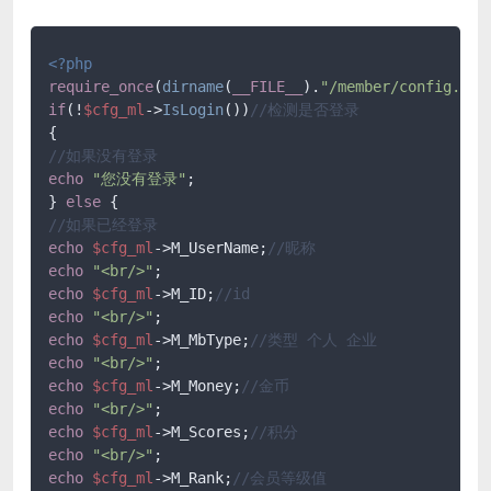
<?php
require_once
(
dirname
(
__FILE__
).
"/member/config.php
if
(!
$cfg_ml
->
IsLogin
())
//检测是否登录
//如果没有登录
echo
"您没有登录"
;

} 
else
//如果已经登录
echo
$cfg_ml
->M_UserName;
//昵称
echo
"<br/>"
echo
$cfg_ml
->M_ID;
//id
echo
"<br/>"
echo
$cfg_ml
->M_MbType;
//类型 个人 企业
echo
"<br/>"
echo
$cfg_ml
->M_Money;
//金币
echo
"<br/>"
echo
$cfg_ml
->M_Scores;
//积分
echo
"<br/>"
echo
$cfg_ml
->M_Rank;
//会员等级值