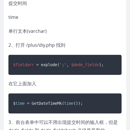
提交时间
time
单行文本(varchar)
2、打开 /plus/diy.php 找到
$fieldarr
 = explode(
';'
, 
$dede_fields
);
在它上面加入
$
time
 = GetDateTimeMk(
time
());
3、前台表单中可以不用出现提交时间的输入框，但是