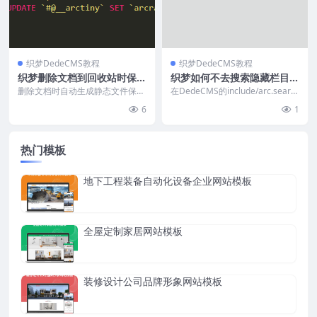
织梦DedeCMS教程
织梦DedeCMS教程
织梦删除文档到回收站时保留
织梦如何不去搜索隐藏栏目内
静态文件
容结果
删除文档时自动生成静态文件保
在DedeCMS的include/arc.searc
存，减少数据库负担。教程：打
hview.class.ph...
6
1
开/dede/inc/i...
热门模板
地下工程装备自动化设备企业网站模板
全屋定制家居网站模板
装修设计公司品牌形象网站模板