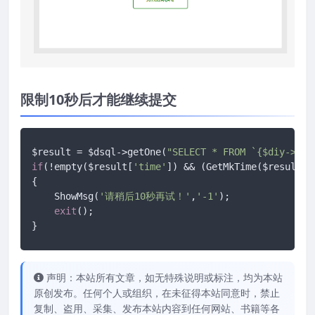
限制10秒后才能继续提交
$result = $dsql->getOne(
"SELECT * FROM `{$diy->tab
if
(!empty($result[
'time'
]) && (GetMkTime($result[
'
{

    ShowMsg(
'请稍后10秒再试！'
,
'-1'
);

exit
();

}
声明：本站所有文章，如无特殊说明或标注，均为本站
原创发布。任何个人或组织，在未征得本站同意时，禁止
复制、盗用、采集、发布本站内容到任何网站、书籍等各