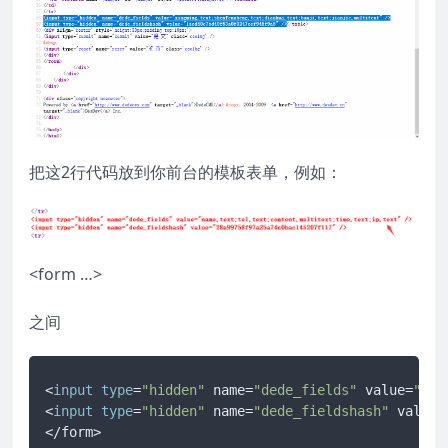
把这2行代码放到你前台的模板表单，例如：
<form …>
之间
<
input
type
=
"hidden"
 name=
"dede_fields"
 value=
"xin
<
input
type
=
"hidden"
 name=
"dede_fieldshash"
 value=
</form>