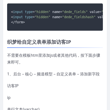
<
input
type
=
"hidden"
 name=
"dede_fields"
 value=
"xin
<
input
type
=
"hidden"
 name=
"dede_fieldshash"
 value=
</form>
织梦给自定义表单添加访客IP
不需要在模板htm里添加js或者其他代码，按下面步骤
来即可。
1、后台 – 核心 – 频道模型 – 自定义表单 – 添加新字段
访客IP
ip
单行文本(varchar)