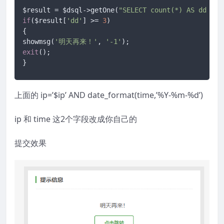
$result = $dsql->getOne(
"SELECT count(*) AS dd FRO
if
($result[
'dd'
] >= 
3
)

{

showmsg(
'明天再来！'
, 
'-1'
exit
();

}
上面的 ip=’$ip’ AND date_format(time,’%Y-%m-%d’)
ip 和 time 这2个字段改成你自己的
提交效果