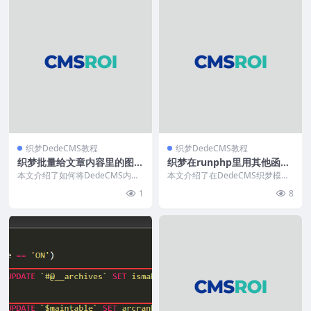
织梦DedeCMS教程
织梦DedeCMS教程
织梦批量给文章内容里的图片
织梦在runphp里用其他函数
alt递增数字
计算
本文介绍了如何将DedeCMS内容
本文介绍了在DedeCMS织梦模板
模板中的`{dede:field.body/}...
中利用runphp参数实现PHP动态
1
8
计算的方法...