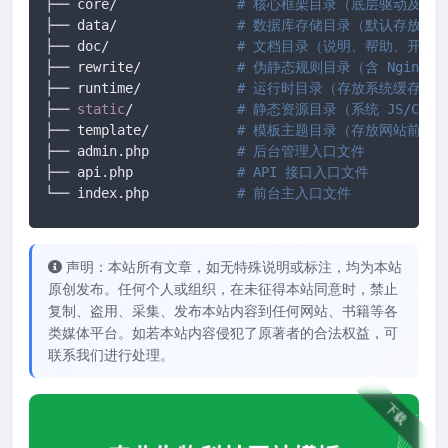
├── core/ 		
# 核心框架目录（底层驱动及框
├── data/ 		
# 数据库存储目录（默认存放 SQ
├── doc/ 		
# 文档目录（说明、帮助、开发
├── rewrite/ 		
# 伪静态规则目录（含 Nginx/A
├── runtime/ 		
# 运行时目录（存放系统缓存、
├── 
static
/		
# 静态资源目录（系统 JS/CS
├── template/ 		
# 模板主题目录（存放网站前端所有
├── admin.php 		
# 后台管理入口文件
├── api.php 		
# API 接口入口文件
└── index.php		
# 前台主入口文件
声明：本站所有文章，如无特殊说明或标注，均为本站
原创发布。任何个人或组织，在未征得本站同意时，禁止
复制、盗用、采集、发布本站内容到任何网站、书籍等各
类媒体平台。如若本站内容侵犯了原著者的合法权益，可
联系我们进行处理。
下载