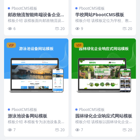
PbootCMS模板
PbootCMS模板
邮政物流智能终端设备企业网
学校网站PbootCMS模板
站模板
模板介绍 该模板面向邮政物流设
模板介绍 该模板定位为学校、教
备制造企业，采用深蓝色与白色为
育机构官方网站，采用蓝白配色为
6
20
9
20
主色调，整体风格稳重...
主色调，整体风格简洁...
VIP
VIP
PbootCMS模板
PbootCMS模板
游泳池设备网站模板
园林绿化企业响应式网站模板
模板介绍 本模板专为泳池设备及
模板介绍 该模板以园林绿化企业
相关水处理行业设计，采用DIV+C
为核心，聚焦展示企业资质、主营
7
20
7
20
SS手工编写，结...
业务、工程案例及行业...