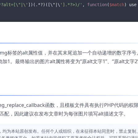
*?alt=[\"|\'
])(.*?)([\"|\
'].*?>)/'
, 
function
(
$match
) use
img标签的alt属性值，并在其末尾追加一个自动递增的数字序号
1。最终输出的图片alt属性将变为“原alt文字1”、“原alt文字2
replace_callback函数，且模板文件具有执行PHP代码的权
会匹配，因此建议在发布文章时为每张图片填写alt描述文字。
，均为本站原创发布。任何个人或组织，在未征得本站同意时，禁止复制
等各类媒体平台。如若本站内容侵犯了原著者的合法权益，可联系我们进