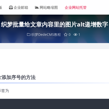
板
企业邮箱
网站略缩图
企业网站托管
织梦批量给文章内容里的图片alt递增数字
织梦DedeCMS教程
0
1
图片添加序号的方法
标签为