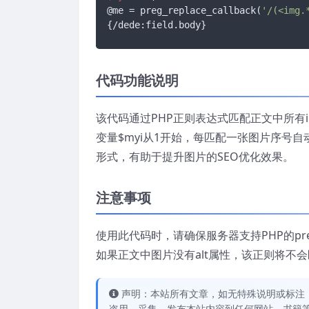
@me = preg_replace_callback(
'/(<img.
{/dede:field.body}
代码功能说明
该代码通过PHP正则表达式匹配正文中所有
变量$myi从1开始，每匹配一张图片序号自动加
形式，有助于提升图片的SEO优化效果。
注意事项
使用此代码时，请确保服务器支持PHP的preg_
如果正文中图片没有alt属性，该正则将不
声明：本站所有文章，如无特殊说明或标注
盗用、采集、发布本站内容到任何网站、书籍