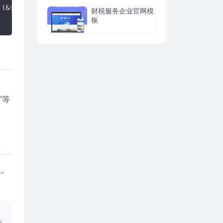
 (&
$myi
){
return
$match
[1].
$match
[2].(
$myi
++).
$match
[3];}
财税服务企业官网模
板
。
”等
限。
、
行