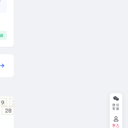
藏
微信
客服
加入