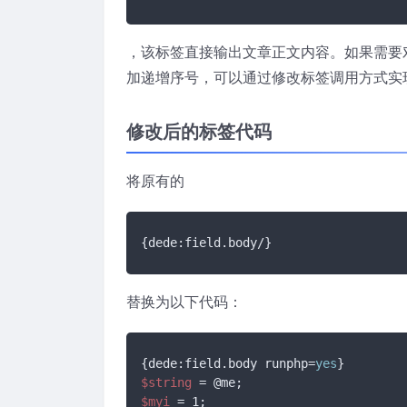
，该标签直接输出文章正文内容。如果需要对
加递增序号，可以通过修改标签调用方式实
修改后的标签代码
将原有的
{dede:field.body/}
替换为以下代码：
{dede:field.body runphp=
yes
$string
$myi
 = 1;
