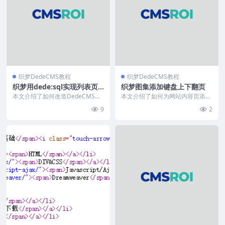
织梦DedeCMS教程
织梦DedeCMS教程
织梦用dede:sql实现列表页
织梦图集添加键盘上下翻页
分页方法
本文介绍了如何改造DedeCMS的
本文介绍了如何为网站内容页添加
dede:list标签，通过SQL标签实现
上下篇键盘快捷键导航功能。首先
9
2
静态...
修改include/...