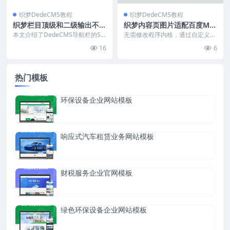
织梦DedeCMS教程
织梦DedeCMS教程
织梦栏目顶级和二级输出不同
织梦内容页图片适配百度MIP
url
规范
本文介绍了DedeCMS导航栏的SE
无需修改程序内核，通过自定义方
O优化方法：通过PHP代码判断栏
法实现织梦MIP文章内容页图片适
16
6
目是否有子栏...
配百度MIP规范。...
热门模板
环保设备企业网站模板
响应式汽车租赁业务网站模板
财税服务企业官网模板
绿色环保设备企业网站模板