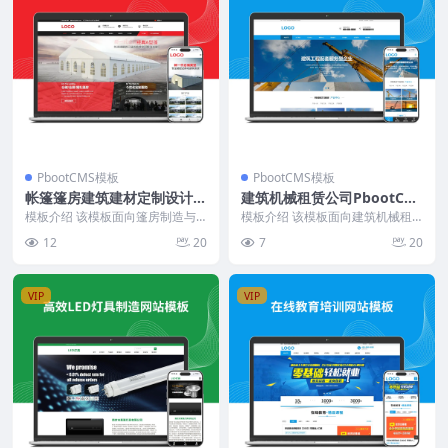
PbootCMS模板
PbootCMS模板
帐篷篷房建筑建材定制设计类
建筑机械租赁公司PbootCM
网站模板
S网站模板
模板介绍 该模板面向篷房制造与
模板介绍 该模板面向建筑机械租
租赁行业，采用深蓝色与白色为主
赁行业，采用蓝白配色为主色调，
12
20
7
20
色调，营造专业、稳重...
整体布局规整，信息层...
VIP
VIP