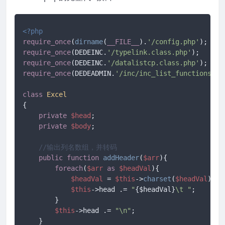
<?php
require_once
(
dirname
(
__FILE__
).
'/config.php'
require_once
(DEDEINC.
'/typelink.class.php'
require_once
(DEDEINC.
'/datalistcp.class.php'
require_once
(DEDEADMIN.
'/inc/inc_list_functions.ph
class
Excel
{

private
$head
;

private
$body
;

//输出列名数组，并转码
public
function
addHeader
(
$arr
)
{

foreach
(
$arr
as
$headVal
){

$headVal
 = 
$this
->
charset
(
$headVal
);

$this
->head .= 
"
{$headVal}
\t "
;

        }

$this
->head .= 
"\n"
;

    }
