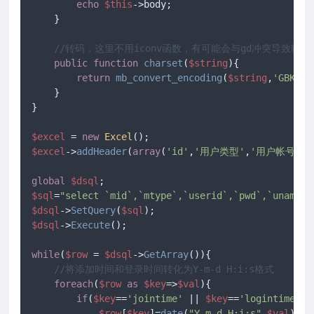
echo
$this
->body;

    }

//转码，这里不用iconv函数，有可能会与gd冲突导致输出
public
function
charset
(
$string
)
{

return
mb_convert_encoding
(
$string
,
'GBK'
,
'
    }

}

$excel
 = 
new
Excel
$excel
->
addHeader
(
array
(
'id'
,
'用户类型'
,
'用户帐号'
,
'
global
$dsql
$sql
=
"select `mid`,`mtype`,`userid`,`pwd`,`uname`,
$dsql
->
SetQuery
(
$sql
$dsql
->
Execute
();

while
(
$row
 = 
$dsql
->
GetArray
()){

//将添加时间和登录时间转化为Y-m-d H:i:s格式
foreach
(
$row
as
$key
=>
$val
){

if
(
$key
==
'jointime'
 || 
$key
==
'logintime'
){

$row
[
$key
]=
date
(
"Y-m-d H:i:s"
,
$val
);
