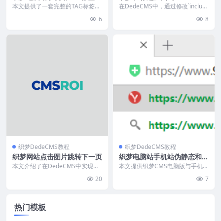
静态单链接id版
本文提供了一套完整的TAG标签页
在DedeCMS中，通过修改`includ
伪静态设置教程，适用于静态、动
e/arc.listview.clas...
6
8
态或伪静态网站。通...
织梦DedeCMS教程
织梦DedeCMS教程
织梦网站点击图片跳转下一页
织梦电脑站手机站伪静态和全
套伪静态规则
本文介绍了在DedeCMS中实现点
本文提供织梦CMS电脑版与手机版
击图片进入下一页功能的详细修改
伪静态完整教程。需确保服务器支
20
7
方法。通过修改i...
持伪静态并开启功能...
热门模板