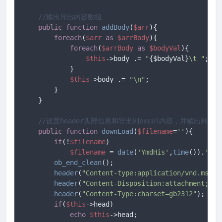
//输出导出内容数组
public
function
addBody
(
$arr
)
{

foreach
(
$arr
as
$arrBody
){

foreach
(
$arrBody
as
$bodyVal
){

$this
->body .= 
"
{$bodyVal}
\t "
;

            }

$this
->body .= 
"\n"
;

        }

    }

//设置header头部信息和导出到excel内容，并输出到浏
public
function
downLoad
(
$filename
=
''
)
{

if
(!
$filename
)

$filename
 = 
date
(
'YmdHis'
,
time
()).
'.xl
ob_end_clean
();

header
(
"Content-type:application/vnd.ms-ex
header
(
"Content-Disposition:attachment;fil
header
(
"Content-Type:charset=gb2312"
);

if
(
$this
->head)

echo
$this
->head;
