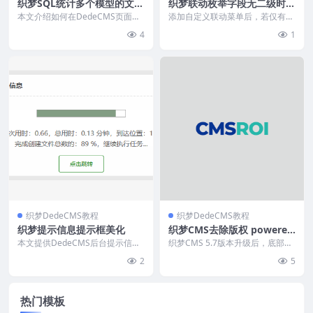
织梦SQL统计多个模型的文档
织梦联动枚举字段无二级时去
总和
掉多余下拉
本文介绍如何在DedeCMS页面中
添加自定义联动菜单后，若仅有一
统计普通文章、图片集和软件三种
级联动，文章编辑页会错误显示二
4
1
模型的文档总数。...
级联动下拉框。解决方...
织梦DedeCMS教程
织梦DedeCMS教程
织梦提示信息提示框美化
织梦CMS去除版权 powered
by dedecms方法
本文提供DedeCMS后台提示信息
织梦CMS 5.7版本升级后，底部版
页面的美化教程，通过修改/includ
权标签{dede:global name=\...
2
5
e/co...
热门模板