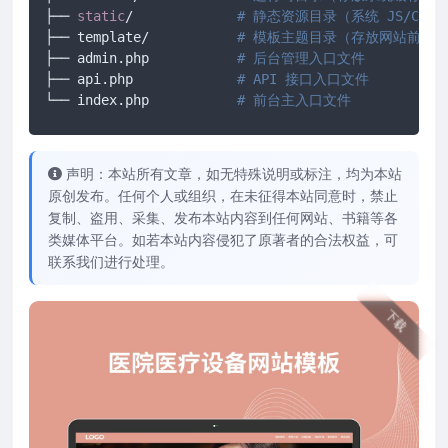
├── 
static
/		
# 静态资源目录（系统 JS/CS
├── template/ 		
# 模板主题目录（存放网站前端所有
├── admin.php 		
# 后台管理入口文件
├── api.php 		
# API 接口入口文件
└── index.php		
# 前台主入口文件
声明：本站所有文章，如无特殊说明或标注，均为本站
原创发布。任何个人或组织，在未征得本站同意时，禁止
复制、盗用、采集、发布本站内容到任何网站、书籍等各
类媒体平台。如若本站内容侵犯了原著者的合法权益，可
联系我们进行处理。
下载