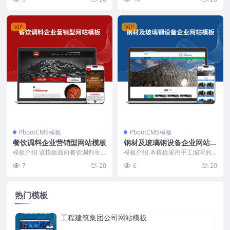
晰，功能模块覆盖企业...
构及五金行业特点。首...
VIP
VIP
PbootCMS模板
PbootCMS模板
餐饮调料企业营销型网站模板
钢材及玻璃钢设备企业网站模
板
模板介绍 该模板面向餐饮调料生
模板介绍 本模板采用手工编写的D
产与销售企业，首页顶部突出24小
IV+CSS结构，页面代码精简，加
7
20
6
20
时咨询热线，强化客...
载速度快。整体...
热门模板
工程建筑集团公司网站模板