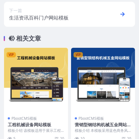
下一篇
生活资讯百科门户网站模板
相关文章
VIP
VIP
PbootCMS模板
PbootCMS模板
工程机械设备网站模板
营销型钢结构机械五金网站模
板
模板介绍 该模板适用于展示工程
模板介绍 本模板采用蓝色商务风
机械设备及相关服务，页面结构清
格，结构布局突出工程机械、钢结
5
20
10
20