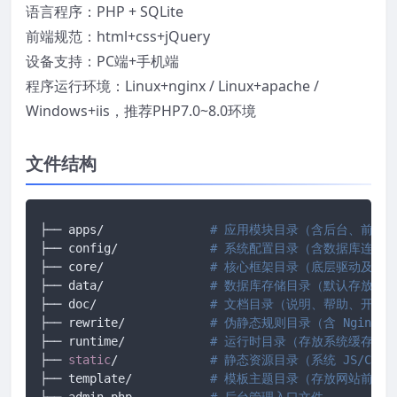
语言程序：PHP + SQLite
前端规范：html+css+jQuery
设备支持：PC端+手机端
程序运行环境：Linux+nginx / Linux+apache /
Windows+iis，推荐PHP7.0~8.0环境
文件结构
├── apps/		
# 应用模块目录（含后台、前台、
├── config/ 		
# 系统配置目录（含数据库连接
├── core/ 		
# 核心框架目录（底层驱动及框
├── data/ 		
# 数据库存储目录（默认存放 SQ
├── doc/ 		
# 文档目录（说明、帮助、开发
├── rewrite/ 		
# 伪静态规则目录（含 Nginx/A
├── runtime/ 		
# 运行时目录（存放系统缓存、
├── 
static
/		
# 静态资源目录（系统 JS/CS
├── template/ 		
# 模板主题目录（存放网站前端所有
├── admin.php 		
# 后台管理入口文件