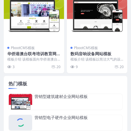
PbootCMS模板
PbootCMS模板
华侨港澳台联考培训教育网站
数码音响设备网站模板
模板
模板介绍 该模板面向华侨港澳台
模板介绍 该模板以简洁大气的设
联考培训行业，采用蓝白配色为主
计风格为主，突出产品展示与品牌
3
20
9
20
色调，整体布局规整，...
形象。首页采用大幅横...
热门模板
营销型建筑建材企业网站模板
营销型电子硬件企业网站模板