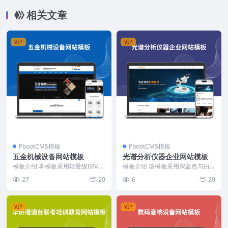
相关文章
VIP
VIP
PbootCMS模板
PbootCMS模板
五金机械设备网站模板
光谱分析仪器企业网站模板
模板介绍 本模板采用轻量级DIV+C
模板介绍 该模板采用深蓝色与白
SS手工编写，专注五金机械类企业
色为主色调，整体风格偏向工业与
27
20
6
20
展示需求。结...
科技感。首页布局以全...
VIP
VIP