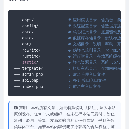
├── apps/		
# 应用模块目录（含后台、前台、
├── config/ 		
# 系统配置目录（含数据库连接
├── core/ 		
# 核心框架目录（底层驱动及框
├── data/ 		
# 数据库存储目录（默认存放 SQ
├── doc/ 		
# 文档目录（说明、帮助、开发
├── rewrite/ 		
# 伪静态规则目录（含 Nginx/A
├── runtime/ 		
# 运行时目录（存放系统缓存、
├── 
static
/		
# 静态资源目录（系统 JS/CS
├── template/ 		
# 模板主题目录（存放网站前端所有
├── admin.php 		
# 后台管理入口文件
├── api.php 		
# API 接口入口文件
└── index.php		
# 前台主入口文件
声明：本站所有文章，如无特殊说明或标注，均为本站
原创发布。任何个人或组织，在未征得本站同意时，禁止
复制、盗用、采集、发布本站内容到任何网站、书籍等各
类媒体平台。如若本站内容侵犯了原著者的合法权益，可