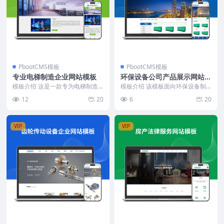
PbootCMS模板
PbootCMS模板
专业电梯制造企业网站模板
环保设备公司产品展示网站模
板
模板介绍 这是一款专为电梯制造
模板介绍 该模板面向环保设备制
企业设计的PbootCMS网站模板，
造与销售企业，首页以产品展示为
12
20
6
20
以其独特的行业...
核心，设置热销产品、...
VIP
VIP