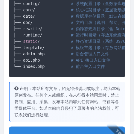
├── config/ 		
# 系统配置目录（含数据库连接
├── core/ 		
# 核心框架目录（底层驱动及框
├── data/ 		
# 数据库存储目录（默认存放 SQ
├── doc/ 		
# 文档目录（说明、帮助、开发
├── rewrite/ 		
# 伪静态规则目录（含 Nginx/A
├── runtime/ 		
# 运行时目录（存放系统缓存、
├── 
static
/		
# 静态资源目录（系统 JS/CS
├── template/ 		
# 模板主题目录（存放网站前端所有
├── admin.php 		
# 后台管理入口文件
├── api.php 		
# API 接口入口文件
└── index.php		
# 前台主入口文件
声明：本站所有文章，如无特殊说明或标注，均为本站
原创发布。任何个人或组织，在未征得本站同意时，禁止
复制、盗用、采集、发布本站内容到任何网站、书籍等各
类媒体平台。如若本站内容侵犯了原著者的合法权益，可
联系我们进行处理。
下载