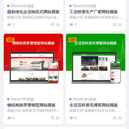
PbootCMS模板
PbootCMS模板
园林绿化企业响应式网站模板
工业纸管生产厂家网站模板
模板介绍 该模板以园林绿化企业
模板介绍 该模板面向纸管制造企
为核心，聚焦展示企业资质、主营
业，首页围绕“产品中心”“工程案
7
20
7
20
业务、工程案例及行业...
例”“公司优势”“...
VIP
VIP
PbootCMS模板
PbootCMS模板
钢结构岗亭营销型网站模板
生活百科资讯博客网站模板
模板介绍 该模板专为钢结构岗亭
模板介绍 该模板针对生活百科、
及相关产品企业设计，页面布局以
健康资讯、女性保健等内容型网站
9
20
6
20
产品展示、企业实力、...
需求设计，结构清晰，...