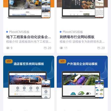
PbootCMS模板
PbootCMS模板
地下工程装备自动化设备企业
刺绣墙布行业网站模板
网站模板
模板介绍 该模板面向地下工程装
模板介绍 该模板专为刺绣墙布及
备与自动化设备行业，采用蓝白配
高端绣花面料企业设计，整体布局
9
20
11
20
色为主色调，整体布局...
简洁，突出产品展示与...
VIP
VIP