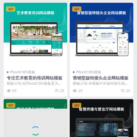
VIP
VIP
PbootCMS模板
PbootCMS模板
专注艺术教育的培训网站模板
营销型旋转接头企业网站模板
模板介绍 此PbootCMS模板是为艺
模板介绍 本模板针对旋转接头制造
术教育和培训机构设计的，具有清
与销售企业设计，结构清晰，内容
83
20
20
20
晰的布局和易...
布局紧凑，突出产品...
VIP
VIP