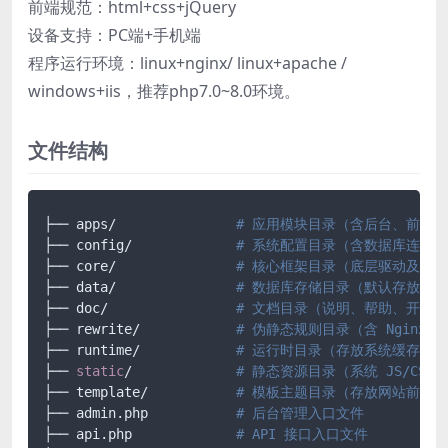
前端规范：html+css+jQuery
设备支持：PC端+手机端
程序运行环境：linux+nginx/ linux+apache /
windows+iis，推荐php7.0~8.0环境。
文件结构
├── apps/		
# 应用模块目录（含后台、前台、
├── config/ 		
# 系统配置目录（含数据库连接
├── core/ 		
# 核心框架目录（底层驱动及框
├── data/ 		
# 数据库存储目录（默认存放 SQ
├── doc/ 		
# 文档目录（说明、帮助、开发
├── rewrite/ 		
# 伪静态规则目录（含 Nginx/Ap
├── runtime/ 		
# 运行时目录（存放系统缓存、
├── 
static
/		
# 静态资源目录（系统 JS/CS
├── template/ 		
# 模板主题目录（存放网站前端所有
├── admin.php 		
# 后台管理入口文件
├── api.php 		
# API 接口入口文件