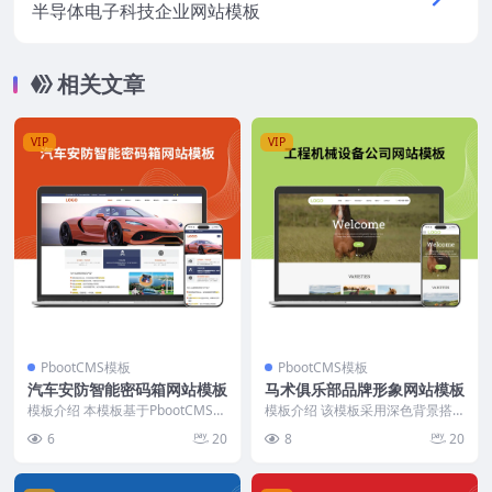
半导体电子科技企业网站模板
相关文章
VIP
VIP
PbootCMS模板
PbootCMS模板
汽车安防智能密码箱网站模板
马术俱乐部品牌形象网站模板
模板介绍 本模板基于PbootCMS开
模板介绍 该模板采用深色背景搭
发，专注展示汽车安防产品及相关
配高对比度白色文字，视觉重心集
6
20
8
20
服务。适合推...
中在马术运动的高端与...