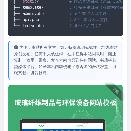
├── 
static
/		
# 静态资源目录（系统 JS/CS
├── template/ 		
# 模板主题目录（存放网站前端所有
├── admin.php 		
# 后台管理入口文件
├── api.php 		
# API 接口入口文件
└── index.php		
# 前台主入口文件
声明：本站所有文章，如无特殊说明或标注，均为本站
原创发布。任何个人或组织，在未征得本站同意时，禁止
复制、盗用、采集、发布本站内容到任何网站、书籍等各
类媒体平台。如若本站内容侵犯了原著者的合法权益，可
联系我们进行处理。
下载