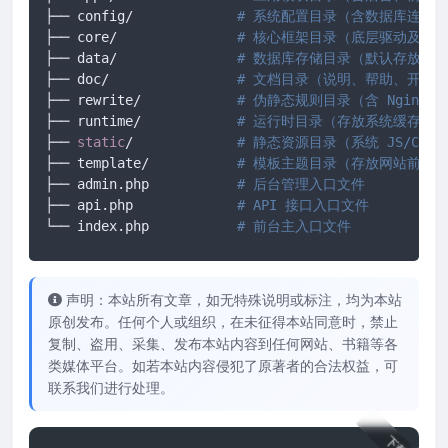
├── config/ 		
# 系统配置目录（含数据库连接
├── core/ 		
# 核心框架目录（底层驱动及框
├── data/ 		
# 数据库存储目录（默认存放 SQ
├── doc/ 		
# 文档目录（说明、帮助、开发
├── rewrite/ 		
# 伪静态规则目录（含 Nginx/A
├── runtime/ 		
# 运行时目录（存放系统缓存、
├── 
static
/		
# 静态资源目录（系统 JS/CS
├── template/ 		
# 模板主题目录（存放网站前端所有
├── admin.php 		
# 后台管理入口文件
├── api.php 		
# API 接口入口文件
└── index.php		
# 前台主入口文件
声明：本站所有文章，如无特殊说明或标注，均为本站
原创发布。任何个人或组织，在未征得本站同意时，禁止
复制、盗用、采集、发布本站内容到任何网站、书籍等各
类媒体平台。如若本站内容侵犯了原著者的合法权益，可
联系我们进行处理。
下载