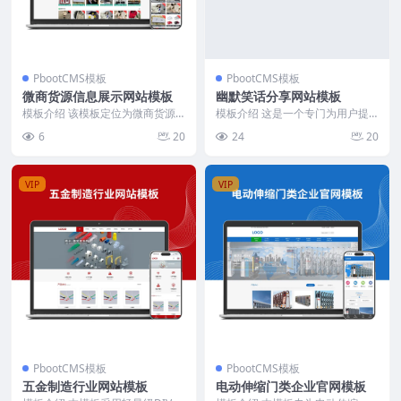
PbootCMS模板
PbootCMS模板
微商货源信息展示网站模板
幽默笑话分享网站模板
模板介绍 该模板定位为微商货源
模板介绍 这是一个专门为用户提
信息聚合与展示平台，采用列表式
供各类笑话的网站模板。设计简
6
20
24
20
布局，首页集中呈现货...
洁，分类明确，包含冷笑...
VIP
VIP
PbootCMS模板
PbootCMS模板
五金制造行业网站模板
电动伸缩门类企业官网模板