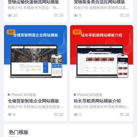
货物运输快递物流网站模板
宠物装备类自适应网站模板
模板介绍 本模板专为货运、快
模板介绍 该模板面向宠物商店及
递、物流行业设计，结构简洁，内
宠物用品企业，采用纯手工DIV+C
20
20
5
20
容分区清晰，突出运输线...
SS结构，代码简...
VIP
VIP
PbootCMS模板
PbootCMS模板
仓储货架制造企业网站模板
站长导航类网站模板介绍
模板介绍 本模板以仓储货架制造
模板介绍 该模板针对导航类网站
企业为核心，结构清晰，内容分区
需求，采用轻量化DIV+CSS编写，
6
20
5
20
明确。首页突出企业规...
页面结构简洁，...
热门模板