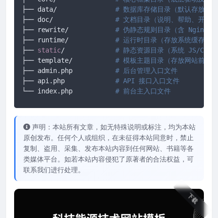
├── data/ 		
# 数据库存储目录（默认存放 SQ
├── doc/ 		
# 文档目录（说明、帮助、开发
├── rewrite/ 		
# 伪静态规则目录（含 Nginx/A
├── runtime/ 		
# 运行时目录（存放系统缓存、
├── 
static
/		
# 静态资源目录（系统 JS/CS
├── template/ 		
# 模板主题目录（存放网站前端所有
├── admin.php 		
# 后台管理入口文件
├── api.php 		
# API 接口入口文件
└── index.php		
# 前台主入口文件
声明：本站所有文章，如无特殊说明或标注，均为本站
原创发布。任何个人或组织，在未征得本站同意时，禁止
复制、盗用、采集、发布本站内容到任何网站、书籍等各
类媒体平台。如若本站内容侵犯了原著者的合法权益，可
联系我们进行处理。
下载