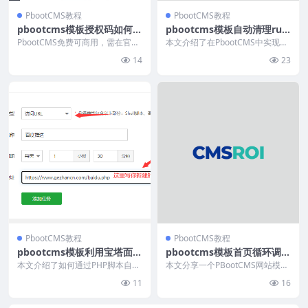
PbootCMS教程
PbootCMS教程
pbootcms模板授权码如何绑
pbootcms模板自动清理run
定多个域名
time缓存
PbootCMS免费可商用，需在官网
本文介绍了在PbootCMS中实现自
申请授权码绑定后台。若使用多个
动清理会话（session）文件的方
14
23
域名（如www...
法。通过...
PbootCMS教程
PbootCMS教程
pbootcms模板利用宝塔面板
pbootcms模板首页循环调用
计划任务执行自动推送网址到
所有栏目和对应内容
本文介绍了如何通过PHP脚本自动
本文分享一个PBootCMS网站模板
百度
将网站Sitemap中的链接推送到百
技巧：通过嵌套{pboot:nav}和{p
11
16
度站长平台，...
b...