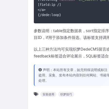
[field:ip /]

</a>

{/dede:loop}
参数说明：table指定数据表，sort指定排序
目ID，if用于添加条件筛选。该标签支持调
以上三种方法均可实现织梦DedeCMS留
feedback标签适合评论展示，SQL标签
声明：本站所有文章，如无特殊说明或标注
盗用、采集、发布本站内容到任何网站、书籍
处理。
安装使用
织梦技巧