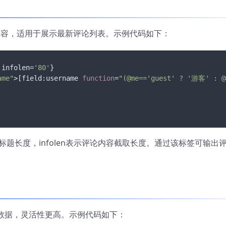
论内容，适用于展示最新评论列表。示例代码如下：
 infolen=
'80'
}

ame"
>[field:username 
function
=
"(@me=='guest' ? '游客' : @
表示标题长度，infolen表示评论内容截取长度。通过该标签可输出
表数据，灵活性更高。示例代码如下：