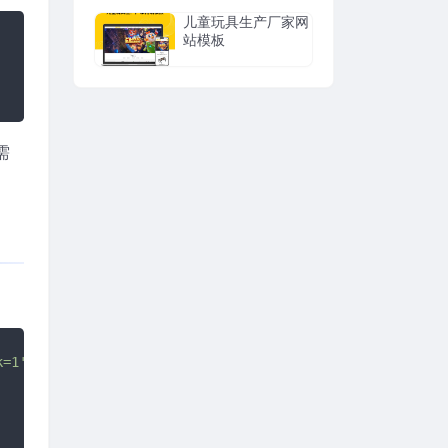
儿童玩具生产厂家网
站模板
需
k=1'
}
