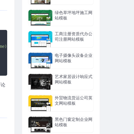
绿色草坪地坪施工网
站模板
工商注册资质代办公
司注册网站模板
me)"
/]</a> 评论 <a href=
"[field:global.cfg_phpurl/]/feed
电子摄像头设备企业
网站模板
艺术家居设计响应式
网站模板
评论
外贸物流货运公司英
文网站模板
黑色门窗定制企业网
站模板