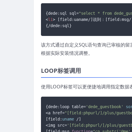
{dede:sql sql=
"select * from dede_gu
<
li
> 
[field:uaname/]
说到：
[field:msg/
{/dede:sql}
该方式通过自定义SQL语句查询已审核的留
根据实际安装情况调整。
LOOP标签调用
使用LOOP标签可以更便捷地调用指定数
{dede:loop table=
'dede_guestbook'
so
<a href=
"[field:phpurl/]/plus/guestb
[field:
uname
 /]

<img src=
'[field:phpurl/]/plus/guest
[field:msg 
function
=
"cn_substr('@me'