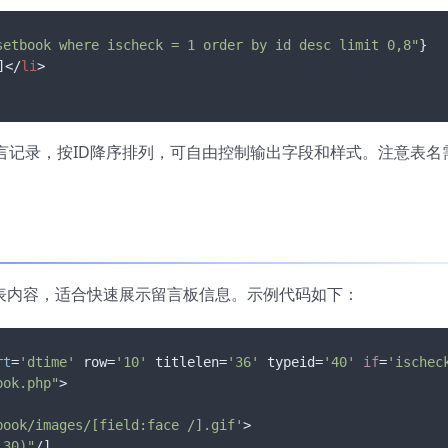
setbook where ischeck = 1 order by id desc limit 0,8"
}

]
</
li
>

言记录，按ID降序排列，可自由控制输出字段和样式。注意表名
据表内容，适合快速展示留言板信息。示例代码如下：
rt
=
'dtime'
 row=
'10'
 titlelen=
'36'
 typeid=
'40'
if
=
'ischec
ook.php"
>

book/images/[field:face /].gif'
>

,30)"
/]
